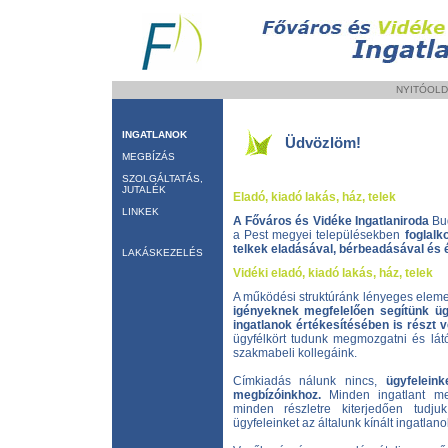
NYITÓOLD
INGATLANOK
Üdvözlöm!
MEGBÍZÁS
SZOLGÁLTATÁS,
JUTALÉK
Eladó, kiadó lakás, ház, telek
LINKEK
A Főváros és Vidéke Ingatlaniroda
Bud
a Pest megyei településekben
foglalk
telkek eladásával, bérbeadásával és 
LAKÁSKEZELÉS
Vidéki eladó, kiadó lakás, ház, telek
A működési struktúránk lényeges elem
igényeknek megfelelően segítünk üg
ingatlanok értékesítésében is részt 
ügyfélkört tudunk megmozgatni és látó
szakmabeli kollegáink.
Címkiadás nálunk nincs,
ügyfelein
megbízóinkhoz.
Minden ingatlant meg
minden részletre kiterjedően tudjuk
ügyfeleinket az általunk kínált ingatlano