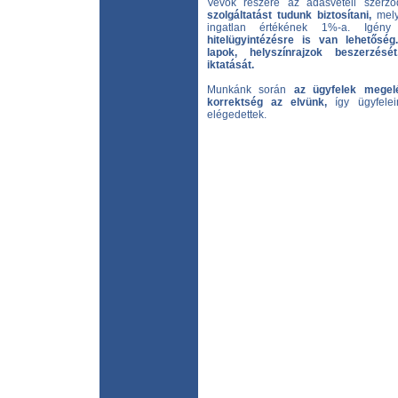
Vevők részére az adásvételi szer
szolgáltatást tudunk biztosítani,
mely
ingatlan értékének 1%-a. Igén
hitelügyintézésre is van lehetőség.
lapok, helyszínrajzok beszerzését
iktatását.
Munkánk során
az ügyfelek megelé
korrektség az elvünk,
így ügyfelei
elégedettek.